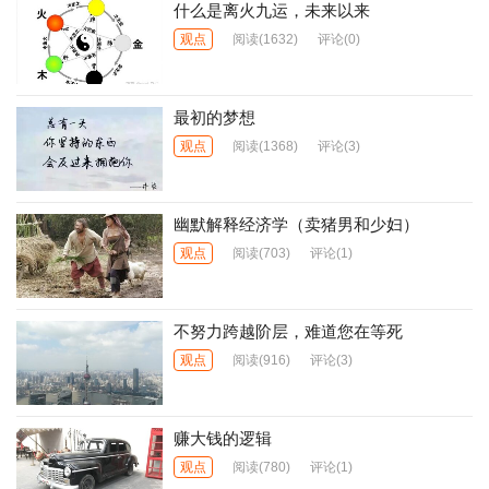
什么是离火九运，未来以来
观点
阅读
(1632)
评论(0)
最初的梦想
观点
阅读
(1368)
评论(3)
幽默解释经济学（卖猪男和少妇）
观点
阅读
(703)
评论(1)
不努力跨越阶层，难道您在等死
观点
阅读
(916)
评论(3)
赚大钱的逻辑
观点
阅读
(780)
评论(1)