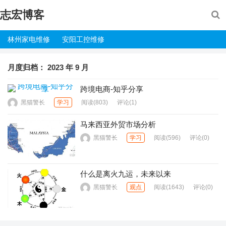
志宏博客
林州家电维修
安阳工控维修
月度归档：
2023 年 9 月
跨境电商-知乎分享
黑猫警长
学习
阅读
(803)
评论(1)
马来西亚外贸市场分析
黑猫警长
学习
阅读
(596)
评论(0)
什么是离火九运，未来以来
黑猫警长
观点
阅读
(1643)
评论(0)