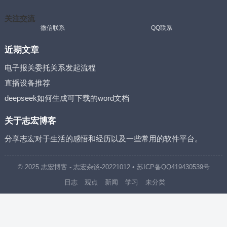
关注交流
微信联系
QQ联系
近期文章
电子报关委托关系发起流程
直播设备推荐
deepseek如何生成可下载的word文档
关于志宏博客
分享志宏对于生活的感悟和经历以及一些常用的软件平台。
© 2025
志宏博客
- 志宏杂谈
-20221012
•
苏ICP备QQ419430539号
日志
观点
新闻
学习
未分类