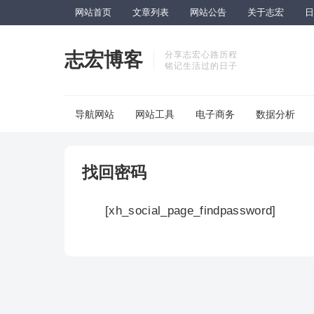
网站首页
文章列表
网站公告
关于志宏
日
志宏博客
分享志宏心路历程
铭记生活过的日子
导航网站
网站工具
电子商务
数据分析
找回密码
[xh_social_page_findpassword]