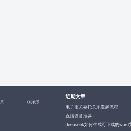
近期文章
联系
QQ联系
电子报关委托关系发起流程
直播设备推荐
deepseek如何生成可下载的word