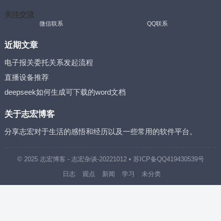
关注交流
微信联系
QQ联系
近期文章
电子报关委托关系发起流程
直播设备推荐
deepseek如何生成可下载的word文档
关于志宏博客
分享志宏对于生活的感悟和经历以及一些常用的软件平台。
© 2025
志宏博客
- 志宏杂谈
-20221012
•
苏ICP备QQ419430539号
日志
观点
新闻
学习
未分类