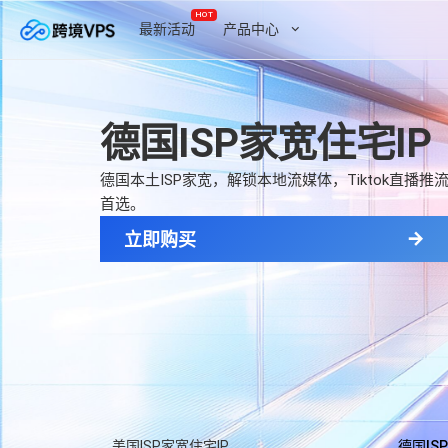
HOT
最新活动
产品中心
产品中心
德国ISP家宽住宅IP
日本ISP家宽住宅
国内云服务器
十堰
德国本土ISP家宽，解锁本地流媒体，Tiktok直
日本本土ISP家宽，解锁本地流媒体，Tiktok直
香港云服务器
金牌X
首选。
首选。
美国云服务器
立即购买
立即购买
宁波
i9-1
日本云服务器
德国云服务器
广州
金牌Xe
全球云服务器
深圳
家宽住宅云
热销
金牌Xe
全球CDN
美国ISP家宽住宅IP
德国IS
绍兴