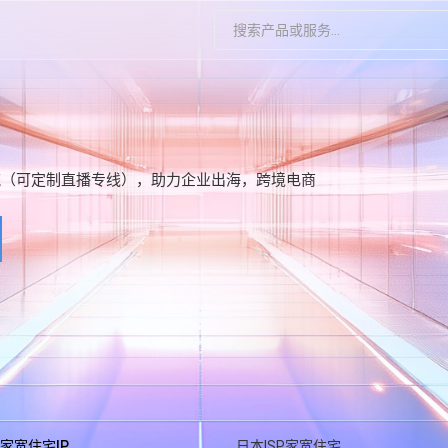
电信高防云
播推流（可定制直播专线），助力企业出海，跨境电商
播推流（可定制直播专线），助力企业出海，跨境电商
eonGold-6133处理器 十堰电信 自动过白
电信性能云
3900K处理器 6.0GHz水冷 宁波电信 手动过白
三网BGP
on Gold 6148处理器 广州三网BGP 自动过白
三网BGP
onGold-6152处理器 深圳三网BGP 自动过白
P家宽住宅IP
日本ISP家宽住宅
三网BGP