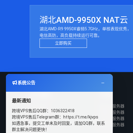
湖北AMD-9950X NAT云
湖北AMD-R9 9950X睿频5.7GHz，单核表现优秀，
电信高防，高负载持续运行可靠。
立即购买
系统公告
关于我们
产品
最新通知
公司介绍
国内云服务器
跨境VPS售后QQ群：1036322418
发展历程
香港云服务器
跨境VPS售后Telegram群：https://t.me/kjvps
企业文化
日本云服务器
如遇急事，提交工单未及时回复，请加QQ群，联系
加入我们
美国云服务器
群主解决问题更快！