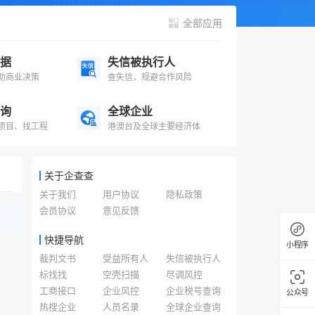
全部应用
据
失信被执行人
助商业决策
查失信，规避合作风险
询
全球企业
项目、找工程
港澳台及全球主要经济体
关于企查查
关于我们
用户协议
隐私政策
会员协议
意见反馈
快捷导航
小程序
裁判文书
受益所有人
失信被执行人
标找找
空壳扫描
尽调风控
工商接口
企业风控
企业税号查询
公众号
热搜企业
人员名录
全球企业查询