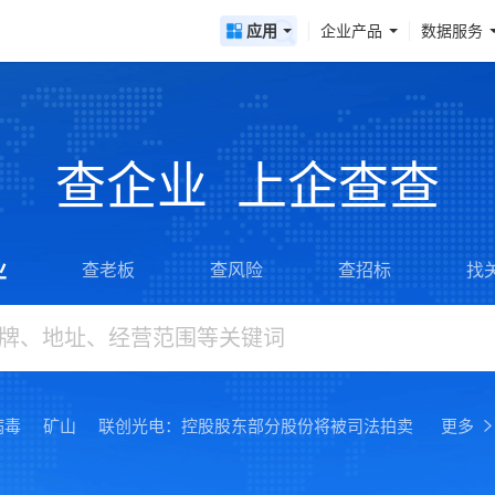
应用
企业产品
数据服务
查企业 上企查查
业
查老板
查风险
查招标
找
病毒
矿山
联创光电：控股股东部分股份将被司法拍卖
更多